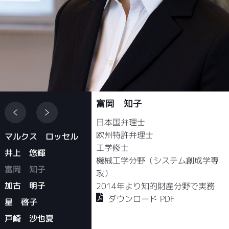
富岡 知子
日本国弁理士
欧州特許弁理士
マルクス ロッセル
工学修士
井上 悠輝
機械工学分野（システム創成学専
富岡 知子
攻）
加古 明子
2014年より知的財産分野で実務
ダウンロード PDF
星 啓子
戸崎 沙也夏